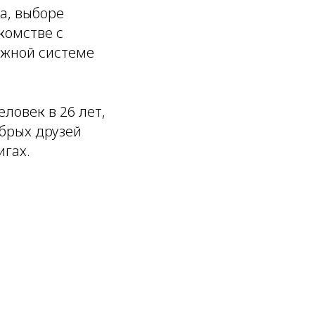
а, выборе
комстве с
ежной системе
ловек в 26 лет,
обрых друзей
игах.