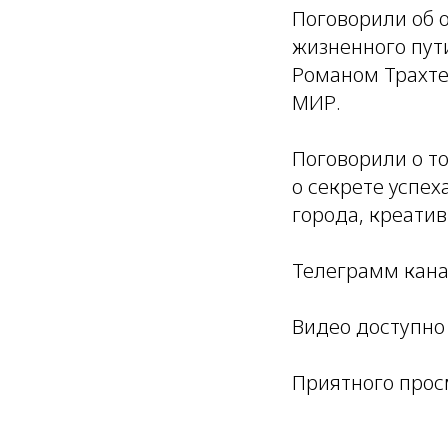
Поговорили об о
жизненного пути
Романом Трахте
МИР.
Поговорили о то
о секрете успех
города, креати
Телеграмм кан
Видео доступно
Приятного прос