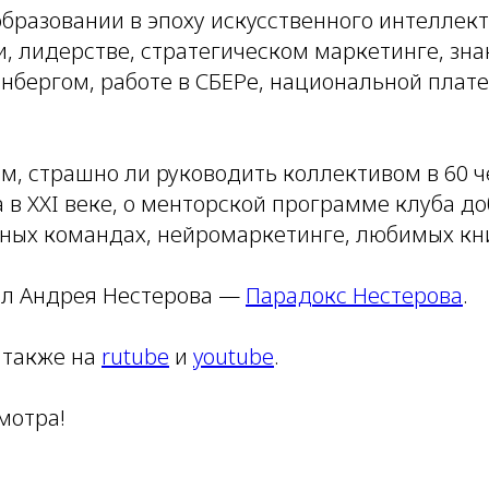
бразовании в эпоху искусственного интеллект
, лидерстве, стратегическом маркетинге, зна
нбергом, работе в СБЕРе, национальной плат
м, страшно ли руководить коллективом в 60 че
а в XXI веке, о менторской программе клуба д
вных командах, нейромаркетинге, любимых кн
ал Андрея Нестерова —
Парадокс Нестерова
.
 также на
rutube
и
youtube
.
мотра!