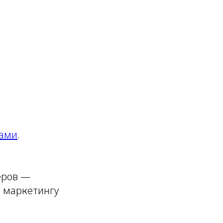
ками
.
еров —
у маркетингу