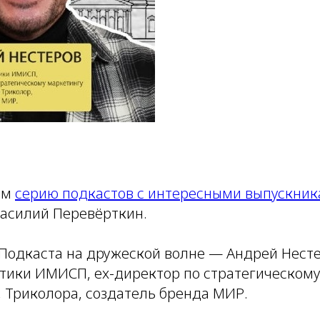
ем
серию подкастов с интересными выпускни
Василий Перевёрткин.
 Подкаста на дружеской волне — Андрей Нест
тики ИМИСП, ex-директор по стратегическом
, Триколора, создатель бренда МИР.