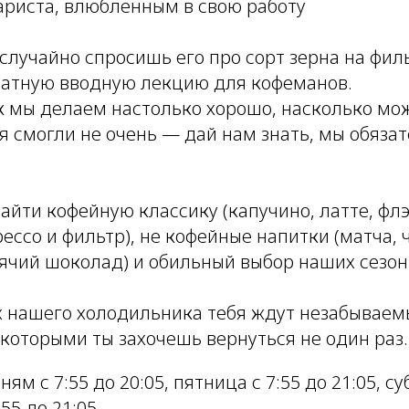
ариста, влюбленным в свою работу
 случайно спросишь его про сорт зерна на фи
атную вводную лекцию для кофеманов.
 мы делаем настолько хорошо, насколько мож
я смогли не очень — дай нам знать, мы обяза
йти кофейную классику (капучино, латте, флэ
ессо и фильтр), не кофейные напитки (матча, ч
рячий шоколад) и обильный выбор наших сезон
х нашего холодильника тебя ждут незабываем
а которыми ты захочешь вернуться не один раз.
ям с 7:55 до 20:05, пятница с 7:55 до 21:05, су
55 до 21:05