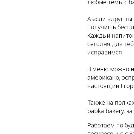
любые темы с б
А если вдруг ты
получишь беспл
Каждый напиток
сегодня для теб
исправимся.
В меню можно на
американо, эспр
настоящий ! го
Также на полка
babka bakery, з
Работаем по будн
воскресенье с 8: