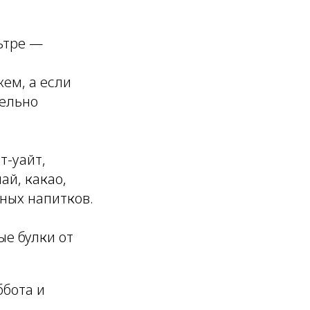
льтре —
ем, а если
тельно
т-уайт,
ай, какао,
ных напитков.
ые булки от
ббота и